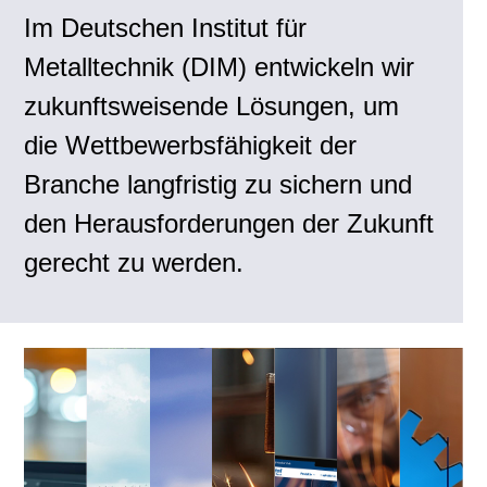
Im Deutschen Institut für
Metalltechnik (DIM) entwickeln wir
zukunftsweisende Lösungen, um
die Wettbewerbsfähigkeit der
Branche langfristig zu sichern und
den Herausforderungen der Zukunft
gerecht zu werden.
Im
Im
Das
Das
Das
Im
I
Projekt
Projekt
Projekt
Projekt
Projekt
Projekt
„Vergleichsanalysen
„Klimagerechter
„Photovoltaik
„Klimaneutrale
„Digitales
„Persona
d
für
Metallbau“
im
Produktion“
Lexikon
'Metallha
P
die
werden
Metallbau“
zielt
des
werden
„
Metallbranche“
unter
beschäftigt
darauf
Metallhandwerks
detailliert
A